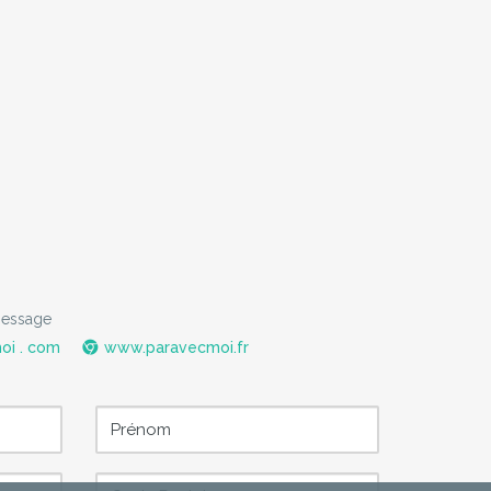
message
oi . com
www.paravecmoi.fr