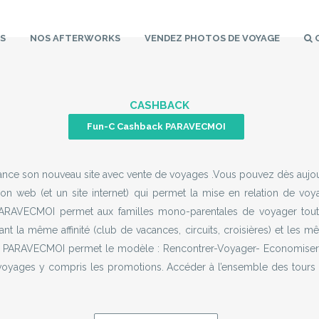
S
NOS
AFTERWORKS
VENDEZ PHOTOS
DE
VOYAGE
CASHBACK
Fun-C Cashback PARAVECMOI
nce son nouveau site avec vente de voyages .Vous pouvez dès aujou
n web (et un site internet) qui permet la mise en relation de voy
ARAVECMOI permet aux familles mono-parentales de voyager tout 
t la même affinité (club de vacances, circuits, croisières) et les m
s. PARAVECMOI permet le modèle : Rencontrer-Voyager- Economi
voyages y compris les promotions. Accéder à l’ensemble des tours 