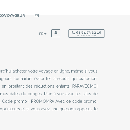
COVOYAGEUR
01 84 73 22 10
FR
N° NON SURTAXÉ
rd’hui acheter votre voyage en ligne, même si vous
ageurs souhaitant éviter les surcoûts généralement
en profitant des réductions enfants. PARAVECMOI
êmes dates de congés. Rien à voir avec les sites de
ser. Code promo : PROMOMR5 Avec ce code promo,
opérateurs et si vous avez une question appelez le