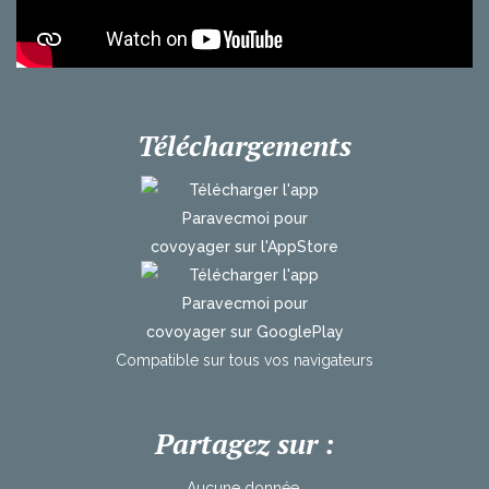
Téléchargements
Compatible
sur
tous
vos
navigateurs
Partagez sur :
Aucune donnée.