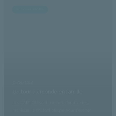
SUCCESS STORY
24/01/2018
Un tour du monde en famille
Les CARILOU sont une belle famille de 5
individus. Ils ont tout plaqué pour s'évader...