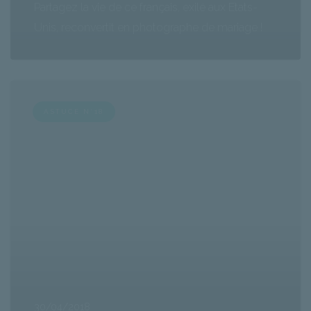
Partagez la vie de ce français, exilé aux Etats-
Unis, reconvertit en photographe de mariage !
ASTUCE N°18
30/04/2018