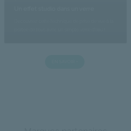
Un effet studio dans un verre
Découvrez cette technique de prise de vue à la
portée de tous avec un simple verre d'eau !
EN SAVOIR +