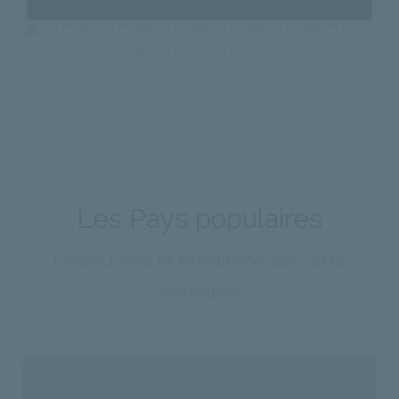
A PHP Error was encountered
Severity: Notice
Message: Undefined property: stdClass::$id
Filename: photos/index.php
Line Number: 875
Les Pays populaires
Backtrace:
Découvrez
la tendance
de cette
File:
semaine
GE/application/views/photos/index.php
/homepages/40/d886433811/htdocs/_COVOYAGE/
Line: 875
Function: _error_handler
File: