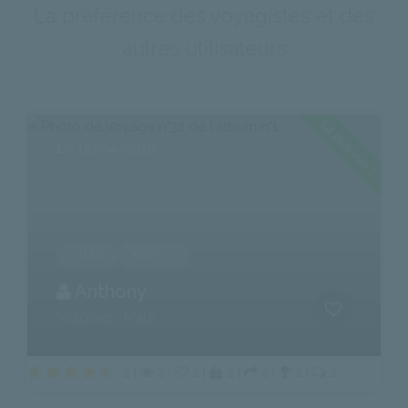
La préférence des voyagistes et des
autres utilisateurs
La plus vue !
Le 15/04/2018
CUBA
SOLEIL
Anthony
Maldives , Malé
2 |
2 |
2 |
2 |
2 |
2 |
2