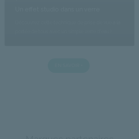
Un effet studio dans un verre
Découvrez cette technique de prise de vue à la
portée de tous avec un simple verre d'eau !
EN SAVOIR +