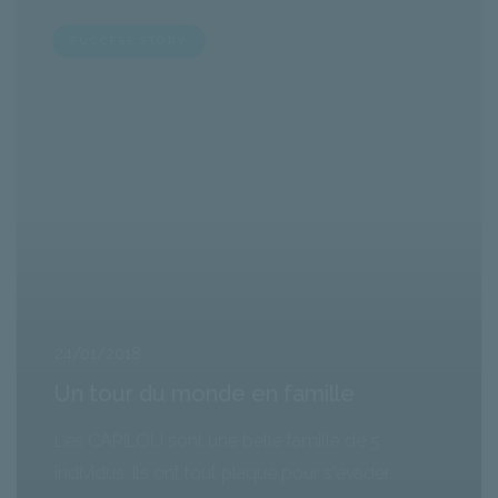
SUCCESS STORY
24/01/2018
Un tour du monde en famille
Les CARILOU sont une belle famille de 5
individus. Ils ont tout plaqué pour s'évader...