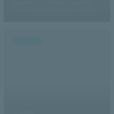
Partagez la vie de ce français, exilé aux Etats-
Unis, reconvertit en photographe de mariage !
ASTUCE N°18
30/04/2018