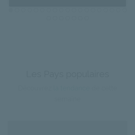
A PHP Error was encountered
Severity: Notice
Message: Undefined property: stdClass::$id
Filename: photos/index.php
Line Number: 875
Les Pays populaires
Backtrace:
Découvrez
la tendance
de cette
File:
semaine
GE/application/views/photos/index.php
/homepages/40/d886433811/htdocs/_COVOYAGE/
Line: 875
Function: _error_handler
File: