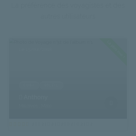
La préférence des voyagistes et des
autres utilisateurs
La plus vue !
Le 15/04/2018
CUBA
SOLEIL
Anthony
Maldives , Malé
2 |
2 |
2 |
2 |
2 |
2 |
2