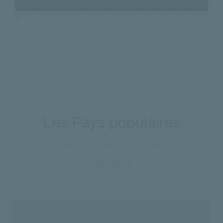
A PHP Error was encountered
Severity: Notice
Message: Undefined property: stdClass::$id
Filename: photos/index.php
Line Number: 875
Les Pays populaires
Backtrace:
Découvrez
la tendance
de cette
File:
semaine
GE/application/views/photos/index.php
/homepages/40/d886433811/htdocs/_COVOYAGE/
Line: 875
Function: _error_handler
File: