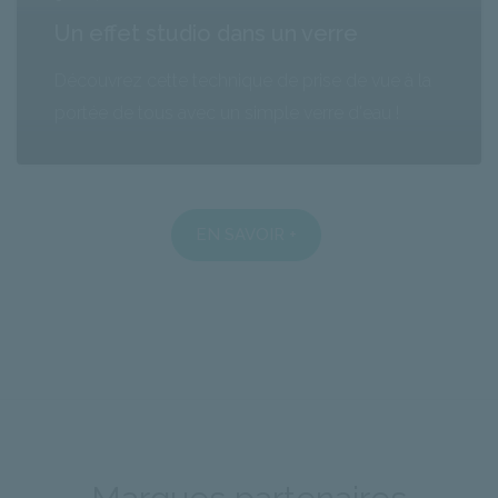
Un effet studio dans un verre
Découvrez cette technique de prise de vue à la
portée de tous avec un simple verre d'eau !
EN SAVOIR +