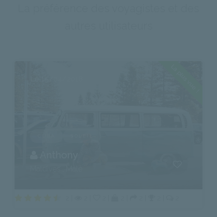
La préférence des voyagistes et des
autres utilisateurs
La plus vue !
Le 15/04/2018
CUBA
SOLEIL
Anthony
Maldives , Malé
2 |
2 |
2 |
2 |
2 |
2 |
2