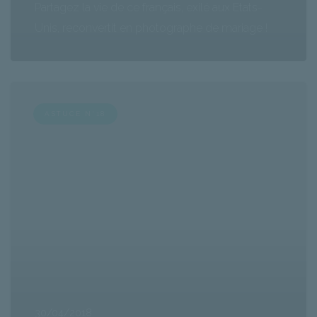
Partagez la vie de ce français, exilé aux Etats-
Unis, reconvertit en photographe de mariage !
ASTUCE N°18
30/04/2018