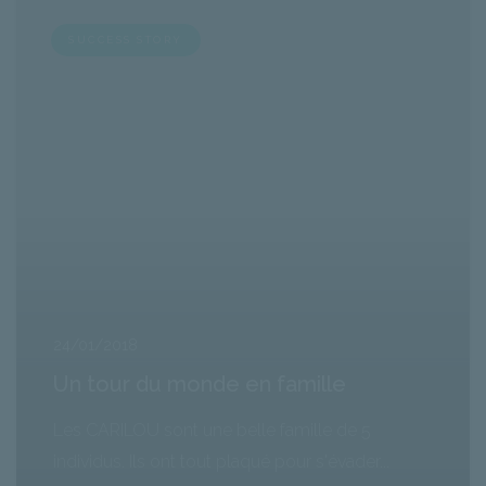
SUCCESS STORY
24/01/2018
Un tour du monde en famille
Les CARILOU sont une belle famille de 5
individus. Ils ont tout plaqué pour s'évader...