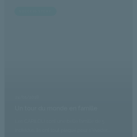
SUCCESS STORY
24/01/2018
Un tour du monde en famille
Les CARILOU sont une belle famille de 5
individus. Ils ont tout plaqué pour s'évader...