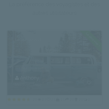
La préférence des voyagistes et des
autres utilisateurs
La plus vue !
Le 15/04/2018
CUBA
SOLEIL
Anthony
Maldives , Malé
2 |
2 |
2 |
2 |
2 |
2 |
2