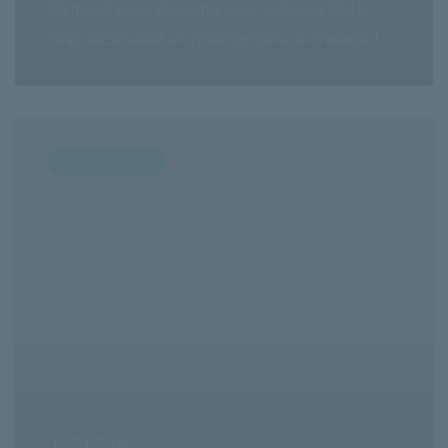
Partagez la vie de ce français, exilé aux Etats-
Unis, reconvertit en photographe de mariage !
ASTUCE N°18
30/04/2018