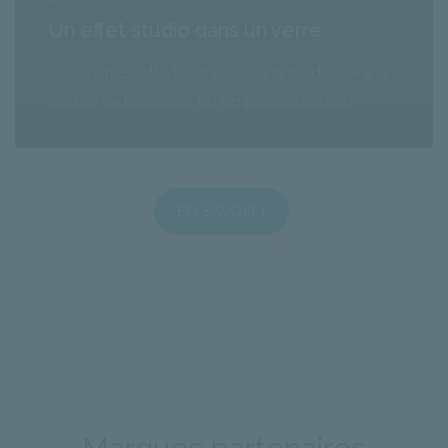
Un effet studio dans un verre
Découvrez cette technique de prise de vue à la
portée de tous avec un simple verre d'eau !
EN SAVOIR +