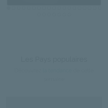
A PHP Error was encountered
Severity: Notice
Message: Undefined property: stdClass::$id
Filename: photos/index.php
Line Number: 875
Les Pays populaires
Backtrace:
Découvrez
la tendance
de cette
File:
semaine
GE/application/views/photos/index.php
/homepages/40/d886433811/htdocs/_COVOYAGE/
Line: 875
Function: _error_handler
File: