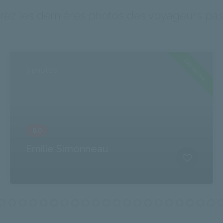
ez les dernières photos des voyageurs pa
Nouveau
3 photos
Emilie Simonneau
A PHP Error was encountered
Severity: Notice