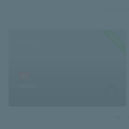
Découvr
Nouveau
5 photos
michel
A PHP Error was encountered
Severity: Notice