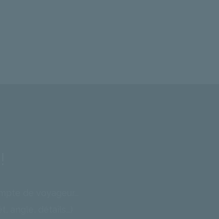
!
mpte de voyageur...
 angle, détails...)