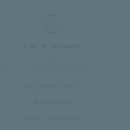
Cherchez l'exclusivité !
otos
Avec des prises de vues
 sa
insolites, déclenchez un coup de
hes
coeur !
Le voyagiste achètera votre
cliché exclusif au prix maximum,
libre de tout droit.
La photo est alors retirée des ventes.