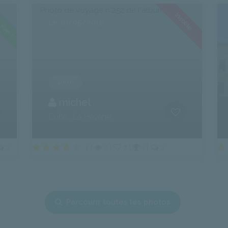
 vue !
Insolite
Le 10/05/2018
GOOD
michel
Cuba , La Havane
2
1 |
2 |
2 |
1 |
2
Parcourir toutes les photos