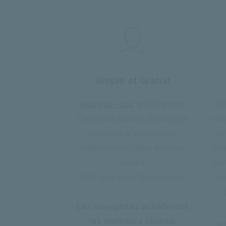
Simple et Gratuit
Inscrivez-vous
gratuitement.
Déf
Créez des albums de voyage.
vous
Déposez-y vos photos.
vi
Sélectionnez celles à ne pas
vot
vendre.
les
Partagez pour faire le buzz.
de
Les voyagistes achèteront
les meilleurs clichés.
*apr