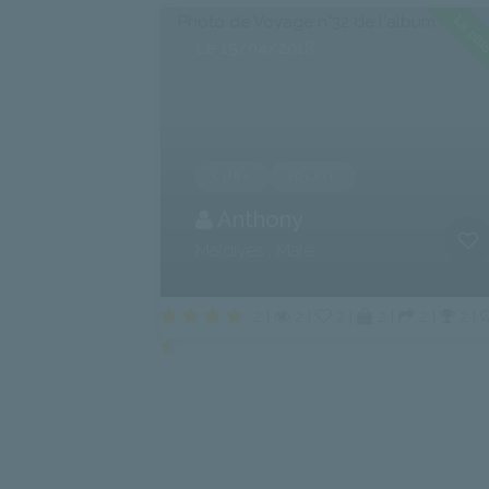
La plus
Le 15/04/2018
CUBA
SOLEIL
Anthony
Maldives , Malé
2 |
2 |
2 |
2 |
2 |
2 |