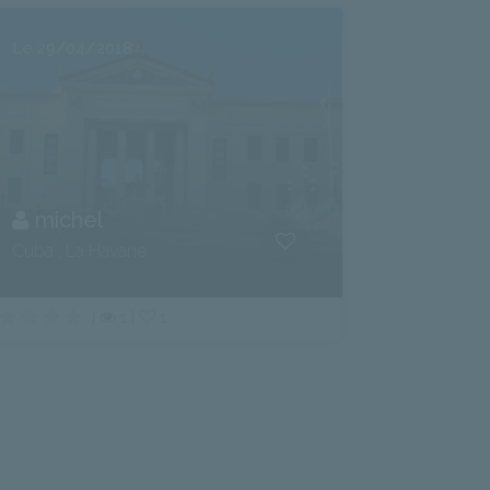
Le 29/04/2018
michel
Cuba , La Havane
|
1 |
1