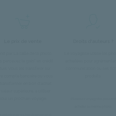
Le prix de vente
Droits d'auteurs ?
init par La taille de la photo,
Le voyagiste utilise les ph
 percevez le gain* en crédit
achetées pour agrémenter
rtuel. Vous les transférer sur
communication ou ses fic
re compte bancaire ou vous
produits.
 transformer en bon d'achat,
 valeur supérieure, à utiliser
pour un prochain voyage.
Plusieurs voyagistes peuvent
acheter la même photo.
ès déduction de nos frais de service de 9%