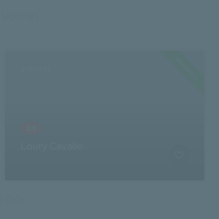
ssionnés
Nouveau
3 photos
Loury Cavalié
A PHP Error was encountered
Severity: Notice